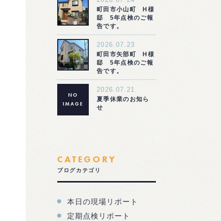
町田市小山町 H様
邸 5年点検のご報
告です。
2026.07.23
町田市矢部町 H様
邸 5年点検のご報
告です。
2026.07.21
NO
夏季休業のお知ら
IMAGE
せ
CATEGORY
ブログカテゴリ
本日の現場リポート
定期点検リポート