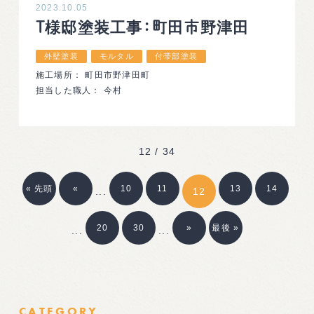
2023.10.05
T様邸塗装工事：町田市野津田
外壁塗装
モルタル
付帯部塗装
施工場所： 町田市野津田町
担当した職人： 今村
12 / 34
« 先頭
«
10
11
13
14
...
12
20
30
»
最後 »
...
...
CATEGORY