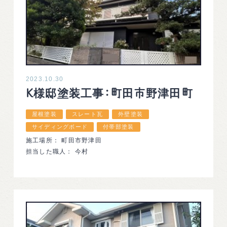
2023.10.30
K様邸塗装工事：町田市野津田町
屋根塗装
スレート瓦
外壁塗装
サイディングボード
付帯部塗装
施工場所： 町田市野津田
担当した職人： 今村