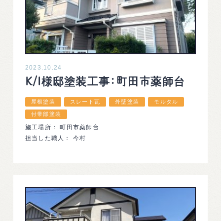
2023.10.24
K/I様邸塗装工事：町田市薬師台
屋根塗装
スレート瓦
外壁塗装
モルタル
付帯部塗装
施工場所： 町田市薬師台
担当した職人： 今村