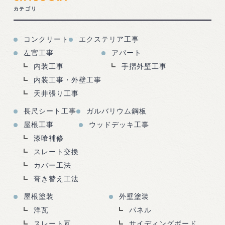
カテゴリ
コンクリート
エクステリア工事
左官工事
アパート
内装工事
手摺外壁工事
内装工事・外壁工事
天井張り工事
長尺シート工事
ガルバリウム鋼板
屋根工事
ウッドデッキ工事
漆喰補修
スレート交換
カバー工法
葺き替え工法
屋根塗装
外壁塗装
洋瓦
パネル
スレート瓦
サイディングボード