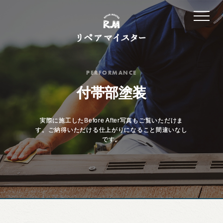
塗装について
リフォーム工事
PERFORMANCE
プランと料金
付帯部塗装
施工実績
実際に施工したBefore After写真もご覧いただけま
お客様の声
す。ご納得いただける仕上がりになること間違いなし
です。
会社案内