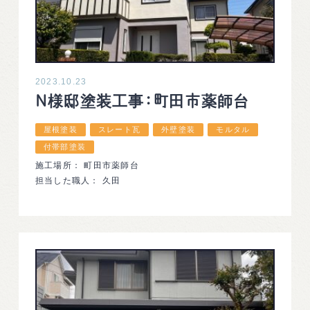
2023.10.23
N様邸塗装工事：町田市薬師台
屋根塗装
スレート瓦
外壁塗装
モルタル
付帯部塗装
施工場所： 町田市薬師台
担当した職人： 久田