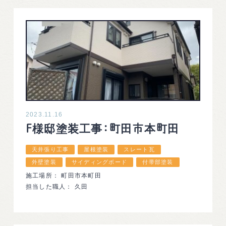
2023.11.16
F様邸塗装工事：町田市本町田
天井張り工事
屋根塗装
スレート瓦
外壁塗装
サイディングボード
付帯部塗装
施工場所： 町田市本町田
担当した職人： 久田