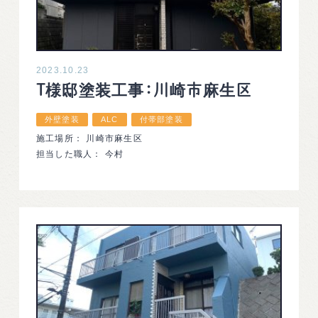
2023.10.23
T様邸塗装工事：川崎市麻生区
外壁塗装
ALC
付帯部塗装
施工場所： 川崎市麻生区
担当した職人： 今村