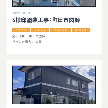
2023.10.19
S様邸塗装工事：町田市図師
外壁塗装
モルタル
付帯部塗装
防水工事
施工場所： 町田市図師
担当した職人： 久田