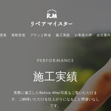
塗装
屋根塗装
プランと料金
施工実績
お客様の声
会社案内
PERFORMANCE
施工実績
実際に施工したBefore After写真もご覧いただけま
す。ご納得いただける仕上がりになること間違いなし
です。