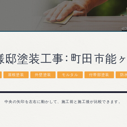
様邸塗装工事：町田市能
屋根塗装
外壁塗装
モルタル
付帯部塗装
防
中央の矢印を左右に動かして、施工前と施工後が比較できます。