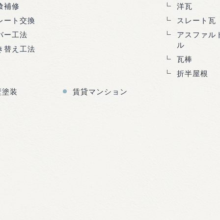
喰補修
洋瓦
レート交換
スレート瓦
バー工法
アスファル
ル
き替え工法
瓦棒
折半屋根
壁塗装
賃貸マンション