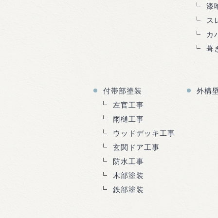
漆
ス
カ
葺
付帯部塗装
外構
左官工事
雨樋工事
ウッドデッキ工事
玄関ドア工事
防水工事
木部塗装
鉄部塗装